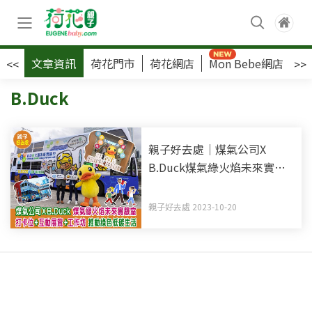
文章資訊
荷花門市
荷花網店
Mon Bebe網店
荷
<<
>>
B.Duck
親子好去處｜煤氣公司X
B.Duck煤氣綠火焰未來實驗
室 打卡位+互動展覽+工作坊
親子好去處 2023-10-20