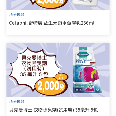
積分換領
Cetaphil 舒特膚 益生元鎖水潔膚乳236ml
積分換領
貝克曼博士 衣物除臭劑(試用裝) 35毫升 5包