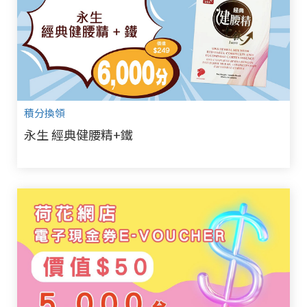
積分換領
永生 經典健腰精+鐵