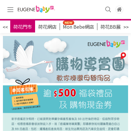
資訊
荷花門市
荷花網店
Mon Bebe網店
荷花BB展
<<
>>